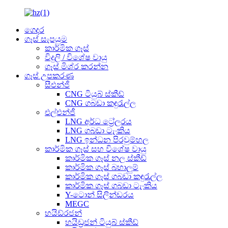
ගෙදර
ගෑස් සැපයුම
කාර්මික ගෑස්
විදුලි / විශේෂ වායු
ගෑස් මිශ්ර කරන්න
ගෑස් උපකරණ
සීඑන්ජී
CNG ටියුබ් ස්කීඩ්
CNG ගබඩා කඳුරැල්ල
එල්එන්ජී
LNG අර්ධ ට්‍රේලරය
LNG ගබඩා ටැංකිය
LNG ඉන්ධන පිරවුම්හල
කාර්මික ගෑස් සහ විශේෂ වායු
කාර්මික ගෑස් නල ස්කීඩ්
කාර්මික ගෑස් බහාලුම්
කාර්මික ගෑස් ගබඩා කඳුරැල්ල
කාර්මික ගෑස් ගබඩා ටැංකිය
Y-ටොන් සිලින්ඩරය
MEGC
හයිඩ්රජන්
හයිඩ්‍රජන් ටියුබ් ස්කීඩ්