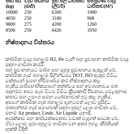
තාර බර
වැඩ පීඩනය
මුළු ජල ධාරිතාව
සම්පූර්ණ වායු
(kg)
(බාර්)
(ලීටර්)
ධාරිතාව(M³)
10000
250
6300
1900
4650
250
3186
968
9800
275
4200
1260
8500
250
6426
1950
නිෂ්පාදනය විස්තරය
කාර්මික වායු බහාලුම් H2, He වැනි බහු ප්‍රවාහන කාර්මික වායු
සඳහා භාවිතා කරයි.
බහු ප්‍රවාහනයට මාර්ග සහ මුහුදු ප්‍රවාහනය ඇතුළත් වේ.
කාර්මික ගෑස් බහාලුම් සිලින්ඩරය DOT, ISO ඇතුළු විවිධ
කේතයන් සමඟ නිර්මාණය කර නිෂ්පාදනය කළ
හැකිය.පාරිභෝගිකයාගේ තත්ත්‍වය සහ අවශ්‍යතාවය මත
පදනම්ව අපට සෑම විටම විවිධ ක්‍රියාකාරී පීඩනය, වෙළඳනාම
කපාට සහ උපාංග සමඟ යෝජනාවක් ඉටු කළ හැකිය.
අපගේ කාර්මික ගෑස් බහාලුම දැනටමත් ලොව ප්‍රසිද්ධ
ජාත්‍යන්තර ගෑස් සමාගමක් සඳහා පුළුල් ලෙස භාවිතා වේ,
එනම් Air product, Linde, Air Liquide යනාදී.
ආරක්ෂාව සහ කාර්යක්ෂමතාව වඩාත් වැදගත් සාධක වේ,
ඒවා ලොව පුරා බහුලව භාවිතා වන අතර ඉහළ කීර්තියක්
භුක්ති විඳිති