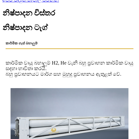
නිෂ්පාදන විස්තර
නිෂ්පාදන ටැග්
කාර්මික ගෑස් බහාලුම්
කාර්මික වායු බහාලුම් H2, He වැනි බහු ප්‍රවාහන කාර්මික වායු
සඳහා භාවිතා කරයි.
බහු ප්‍රවාහනයට මාර්ග සහ මුහුදු ප්‍රවාහනය ඇතුළත් වේ.