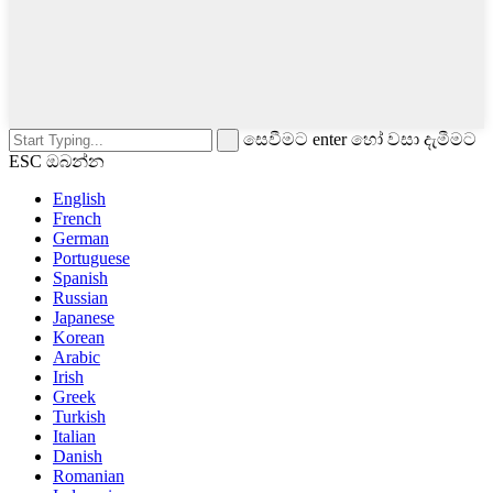
සෙවීමට enter හෝ වසා දැමීමට
ESC ඔබන්න
English
French
German
Portuguese
Spanish
Russian
Japanese
Korean
Arabic
Irish
Greek
Turkish
Italian
Danish
Romanian