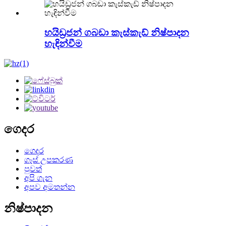
හයිඩ්‍රජන් ගබඩා කැස්කැඩ් නිෂ්පාදන
හැඳින්වීම
ගෙදර
ගෙදර
ගෑස් උපකරණ
පුවත්
අපි ගැන
අපව අමතන්න
නිෂ්පාදන