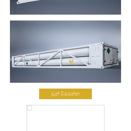
දැන් විමසන්න