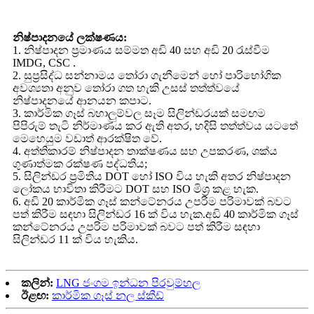
නිෂ්පාදනයේ ලක්ෂණය:
1. නිෂ්පාදන ප්‍රමාණය සම්මත අඩි 40 සහ අඩි 20 රැස්වීම
IMDG, CSC .
2. සුප්‍රසිද්ධ සන්නාමය තෝරා ගැනීමෙන් හෝ පාරිභෝගික
අවශ්‍යතා අනුව තෝරා ගත හැකි උසස් තත්ත්වයේ
නිෂ්පාදනයේ ආනයන කපාට.
3. කාර්මික ගෑස් බහාලුම්වල සෑම සිලින්ඩරයක් සමඟම
පිපිරුම් තැටි නිර්මාණය කර ඇති අතර, හදිසි තත්ත්වය යටතේ
මෙහෙයුම වඩාත් ආරක්ෂිත වේ.
4. අත්තිකාරම් නිෂ්පාදන තාක්ෂණය සහ උපකරණ, ශක්ය
ගුණාත්මක රක්ෂණ පද්ධතිය;
5. සිලින්ඩර ප්‍රමිතිය DOT හෝ ISO විය හැකි අතර නිෂ්පාදන
ලෝකය භාවිතා කිරීමට DOT සහ ISO මිශ්‍ර කළ හැක.
6. අඩි 20 කාර්මික ගෑස් කන්ටේනරය උපරිම පරිමාවක් බවට
පත් කිරීම සඳහා සිලින්ඩර 16 ක් විය හැක.අඩි 40 කාර්මික ගෑස්
කන්ටේනරය උපරිම පරිමාවක් බවට පත් කිරීම සඳහා
සිලින්ඩර 11 ක් විය හැකිය.
කලින්:
LNG ජංගම ඉන්ධන පිරවුම්හල
ඊළඟ:
කාර්මික ගෑස් නල ස්කීඩ්