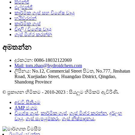
සීඑන්ජී
එල්එන්ජී
කාර්මික ගෑස් සහ විශේෂ වායු
හයිඩ්රජන්
කාර්මික ගෑස්
විදුලි / විශේෂ වායු
ගෑස් මිශ්ර කරන්න
අමතන්න
දුරකථන: 0086-18032122069
Mail: tom.zhao@hydroidchem.com
ලිපිනය: No.12, Commercial Street පිටත, No.777, Jinshatan
Road, Xuejiadao Street, Huangdao District, Qingdao,
Shandong Province
© ප්‍රකාශන හිමිකම - 2010-2023 : සියලුම හිමිකම් ඇවිරිණි.
අඩවි සිතියම
AMP ජංගම
විශේෂ ගෑස්
,
කාර්මික ගෑස්
,
ගෑස් මිශ්ර කරන්න
,
දුර්ලභ
වායු
,
ගෑස් සැපයුම්කරු
,
ගෑස් නිෂ්පාදනය
,
ඊමේල් යවන්න