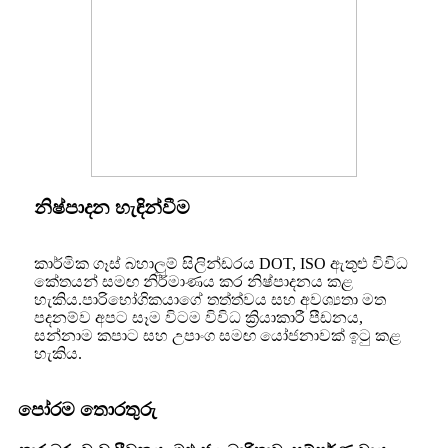
නිෂ්පාදන හැඳින්වීම
කාර්මික ගෑස් බහාලුම් සිලින්ඩරය DOT, ISO ඇතුළු විවිධ
කේතයන් සමඟ නිර්මාණය කර නිෂ්පාදනය කළ
හැකිය.පාරිභෝගිකයාගේ තත්ත්‍වය සහ අවශ්‍යතා මත
පදනම්ව අපට සෑම විටම විවිධ ක්‍රියාකාරී පීඩනය,
සන්නාම කපාට සහ උපාංග සමඟ යෝජනාවක් ඉටු කළ
හැකිය.
පෝරම තොරතුරු