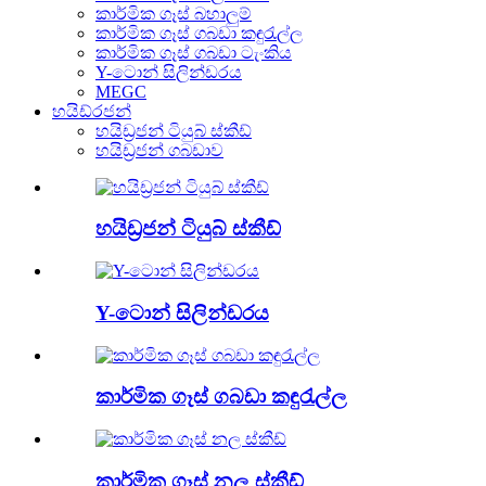
කාර්මික ගෑස් බහාලුම්
කාර්මික ගෑස් ගබඩා කඳුරැල්ල
කාර්මික ගෑස් ගබඩා ටැංකිය
Y-ටොන් සිලින්ඩරය
MEGC
හයිඩ්රජන්
හයිඩ්‍රජන් ටියුබ් ස්කීඩ්
හයිඩ්‍රජන් ගබඩාව
හයිඩ්‍රජන් ටියුබ් ස්කීඩ්
Y-ටොන් සිලින්ඩරය
කාර්මික ගෑස් ගබඩා කඳුරැල්ල
කාර්මික ගෑස් නල ස්කීඩ්