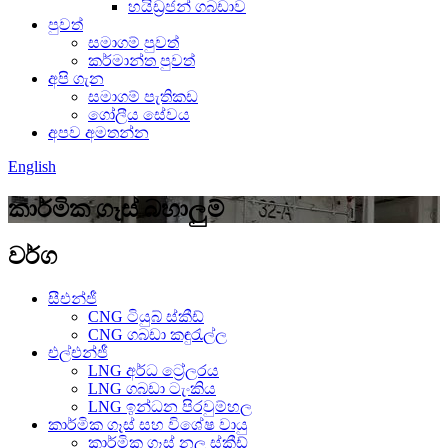
හයිඩ්‍රජන් ගබඩාව
පුවත්
සමාගම් පුවත්
කර්මාන්ත පුවත්
අපි ගැන
සමාගම් පැතිකඩ
ගෝලීය සේවය
අපව අමතන්න
English
කාර්මික ගෑස් බහාලුම්
වර්ග
සීඑන්ජී
CNG ටියුබ් ස්කීඩ්
CNG ගබඩා කඳුරැල්ල
එල්එන්ජී
LNG අර්ධ ට්‍රේලරය
LNG ගබඩා ටැංකිය
LNG ඉන්ධන පිරවුම්හල
කාර්මික ගෑස් සහ විශේෂ වායු
කාර්මික ගෑස් නල ස්කීඩ්