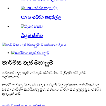
CNG ගබඩා කඳුරැල්ල
ටියුබ් ස්කීඩ්
කාර්මික ගෑස් බහාලුම්
වෙනස් කළ හැකි අයිපෑඩ් ස්ථාවරය, ටැබ්ලට් ස්ටෑන්ඩ්
රඳවනයන්.
කාර්මික වායු බහාලුම් H2, He වැනි බහු ප්‍රවාහන කාර්මික වායු
සඳහා භාවිතා කරයි.බහු ප්‍රවාහනයට මාර්ග සහ මුහුදු ප්‍රවාහනය
ඇතුළත් වේ.
අපට විද්‍යුත් තැපෑල එවන්න