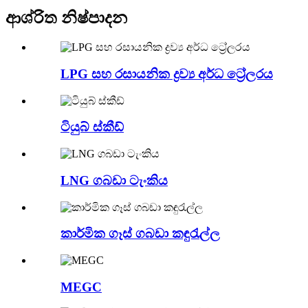
ආශ්රිත නිෂ්පාදන
LPG සහ රසායනික ද්‍රව්‍ය අර්ධ ට්‍රේලරය
ටියුබ් ස්කීඩ්
LNG ගබඩා ටැංකිය
කාර්මික ගෑස් ගබඩා කඳුරැල්ල
MEGC